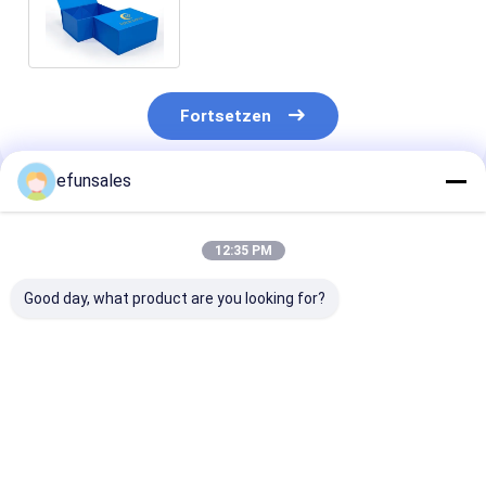
Magnetkarton,
Geschenkkartons Verpackung
Fortsetzen
efunsales
Empfohlene Produkte
12:35 PM
Good day, what product are you looking for?
Individuelles Logo
Individuell große,
Luxus-Premiu
Mode Eva Steife
recycelbare
Magnetversch
Karton Magnetische
Wellpappe-
Flip Top Starr
Geschenkverpackungsbox
Verpackungen,
Packungskiste