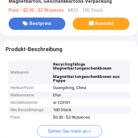
Magnetkarton, Geschenkkartons Verpackung
Preis：$0.30 - $2.96/pieces
MOQ：100 Stück
Bestpreis
Kontakt
Produkt-Beschreibung
Recyclingfähige
Magnetkartongeschenkboxen
Markieren
,
Magnetkartongeschenkboxen aus
Pappe
Herkunftsort
Guangdong, China
Markenname
Efun
Modellnummer
w-123101
Min Bestellmenge
100 Stück
Preis
$0.30 - $2.96/pieces
Sehen Sie mehr an