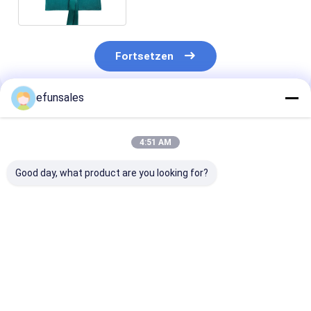
Industrieuhren Brille
Fortsetzen
efunsales
Empfohlene Produkte
4:51 AM
Good day, what product are you looking for?
Kleine magnetische
Öko-freundliche
Custom Candle
Verpackungskisten
Kinder-Spielzeug-
mit Deckel und
für die Verpackung
Geschenkbox Luxus-
Geschenkbox
von Kosmetik- und
Festkarton-Koffer
Verpackungski
Parfümflaschen
mit Metallgriff
in CMYK/PAN
Bestpreis
Bestpreis
Bestprei
Druck