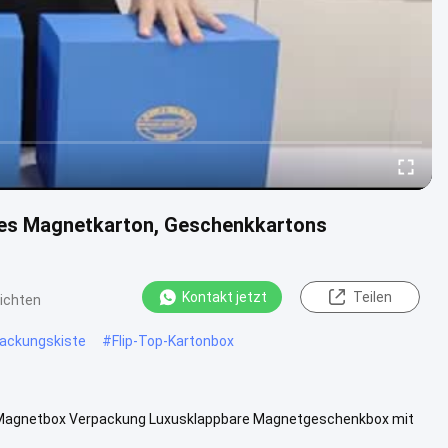
rres Magnetkarton, Geschenkkartons
Kontakt jetzt
Teilen
ichten
ackungskiste
#
Flip-Top-Kartonbox
re Magnetbox Verpackung Luxusklappbare Magnetgeschenkbox mit
iezwecke Geschenk ...
Weitere Informationen