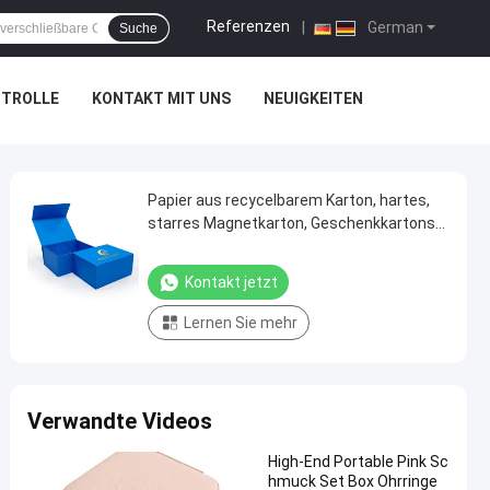
Referenzen
|
German
Suche
NTROLLE
KONTAKT MIT UNS
NEUIGKEITEN
Papier aus recycelbarem Karton, hartes,
starres Magnetkarton, Geschenkkartons
Verpackung
Kontakt jetzt
Lernen Sie mehr
Verwandte Videos
High-End Portable Pink Sc
hmuck Set Box Ohrringe