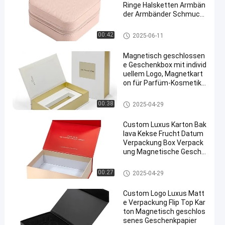
Ringe Halsketten Armbän
der Armbänder Schmuck
Lagerbox
Magnetische Verpackungsbox
00:42
2025-06-11
Magnetisch geschlossen
e Geschenkbox mit individ
uellem Logo, Magnetkart
on für Parfüm-Kosmetikv
erpackungen
Magnetische Verpackungsbox
00:38
2025-04-29
Custom Luxus Karton Bak
lava Kekse Frucht Datum
Verpackung Box Verpack
ung Magnetische Gesche
nk Dekoration Box
Magnetische Verpackungsbox
00:27
2025-04-29
Custom Logo Luxus Matt
e Verpackung Flip Top Kar
ton Magnetisch geschlos
senes Geschenkpapier