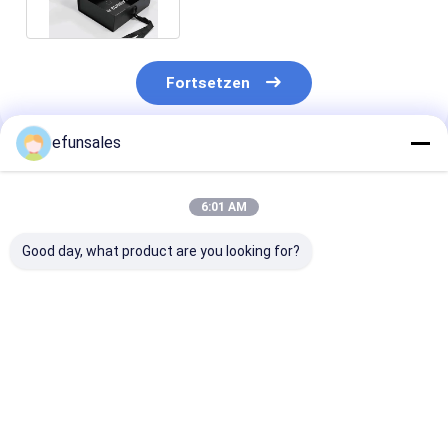
Magnetverschluss
Fortsetzen
efunsales
Empfohlene Produkte
6:01 AM
Good day, what product are you looking for?
Großhandel,
Großhandel
Premium Cus
individuell
Umweltfreundliche
Logo Luxury
angefertigte,
Magnetische
Biodegradable
gedruckte, rosa
Verpackung
Boxes Cardboa
gewölbte
Geschenkboxen Griff
Black Rigid Ma
Bestpreis
Bestpreis
Bestprei
Kartonverpackungskisten,
Benutzerdefinierte
Gift Box