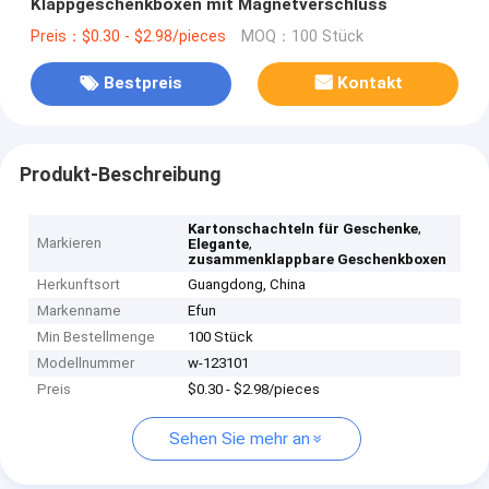
Klappgeschenkboxen mit Magnetverschluss
Preis：$0.30 - $2.98/pieces
MOQ：100 Stück
Bestpreis
Kontakt
Produkt-Beschreibung
,
Kartonschachteln für Geschenke
Markieren
,
Elegante
zusammenklappbare Geschenkboxen
Herkunftsort
Guangdong, China
Markenname
Efun
Min Bestellmenge
100 Stück
Modellnummer
w-123101
Preis
$0.30 - $2.98/pieces
Sehen Sie mehr an