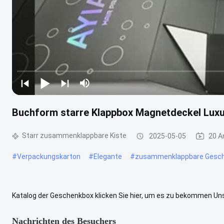
Buchform starre Klappbox Magnetdeckel Luxu
Starr zusammenklappbare Kiste
2025-05-05
20 A
#
Verpackungskarton
#
Elegante
#
zusammenklappbare Gesc
Katalog der Geschenkbox klicken Sie hier, um es zu bekommen Unse
können Papierboxen in verschiedenen Farben und Größen herstellen,
Nachrichten des Besuchers