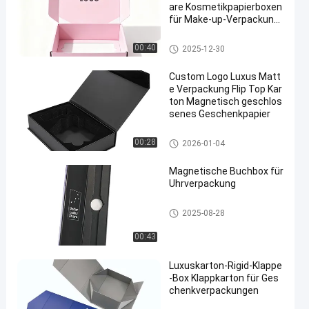
are Kosmetikpapierboxen
für Make-up-Verpackung
en
Starr zusammenklappbare Kis
00:40
2025-12-30
te
Custom Logo Luxus Matt
e Verpackung Flip Top Kar
ton Magnetisch geschlos
senes Geschenkpapier
Magnetische Verpackungsbox
00:28
2026-01-04
Magnetische Buchbox für
Uhrverpackung
Magnetische Verpackungsbox
2025-08-28
00:43
Luxuskarton-Rigid-Klappe
-Box Klappkarton für Ges
chenkverpackungen