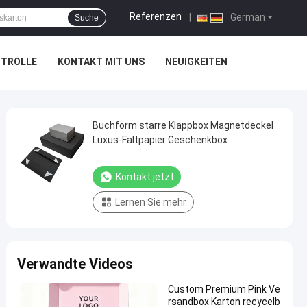
Referenzen
|
German
Suche
NTROLLE
KONTAKT MIT UNS
NEUIGKEITEN
Buchform starre Klappbox Magnetdeckel
Luxus-Faltpapier Geschenkbox
Kontakt jetzt
Lernen Sie mehr
Verwandte Videos
Custom Premium Pink Ve
rsandbox Karton recycelb