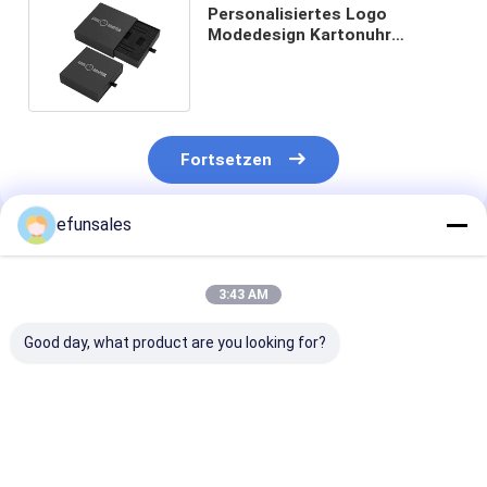
Personalisiertes Logo
Modedesign Kartonuhr
Lagerfach Schublade mit
Sponge Liner
Fortsetzen
efunsales
Empfohlene Produkte
3:43 AM
Good day, what product are you looking for?
Luxuriöses Logo
Fabrikpreis
CMYK Kleine
Kleine Schublade
Kundenspezifische,
Schubladenbo