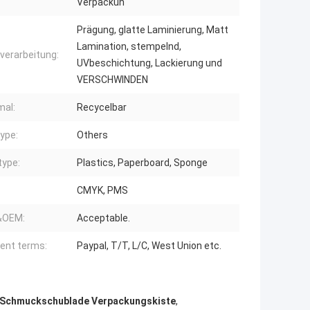
Verpackun
Prägung, glatte Laminierung, Matt
Lamination, stempelnd,
verarbeitung:
UVbeschichtung, Lackierung und
VERSCHWINDEN
al:
Recycelbar
ype:
Others
type:
Plastics, Paperboard, Sponge
CMYK, PMS
OEM:
Acceptable.
ent terms:
Paypal, T/T, L/C, West Union etc.
Schmuckschublade Verpackungskiste
,