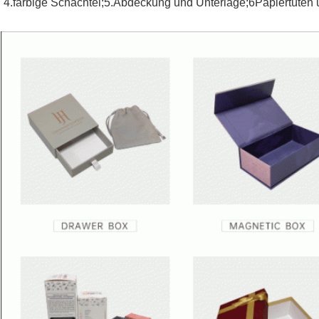
4.farbige Schachtel;5.Abdeckung und Unterlage;6Papiertüten u