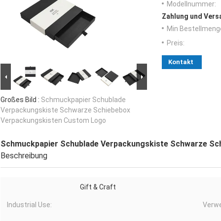
Modellnummer:
Zahlung und Vers
Min Bestellmeng
Preis:
Kontakt
Großes Bild :
Schmuckpapier Schublade
Verpackungskiste Schwarze Schiebebox
Verpackungskisten Custom Logo
Schmuckpapier Schublade Verpackungskiste Schwarze Sc
Beschreibung
Gift & Craft
Industrial Use:
Verw