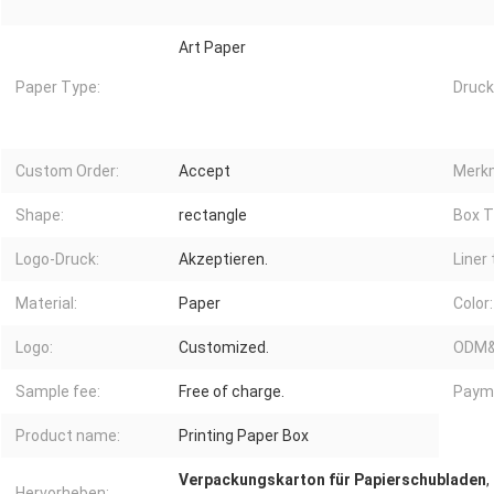
Art Paper
Paper Type:
Druck
Custom Order:
Accept
Merkm
Shape:
rectangle
Box T
Logo-Druck:
Akzeptieren.
Liner 
Material:
Paper
Color:
Logo:
Customized.
ODM&
Sample fee:
Free of charge.
Paym
Product name:
Printing Paper Box
Verpackungskarton für Papierschubladen
,
Hervorheben: