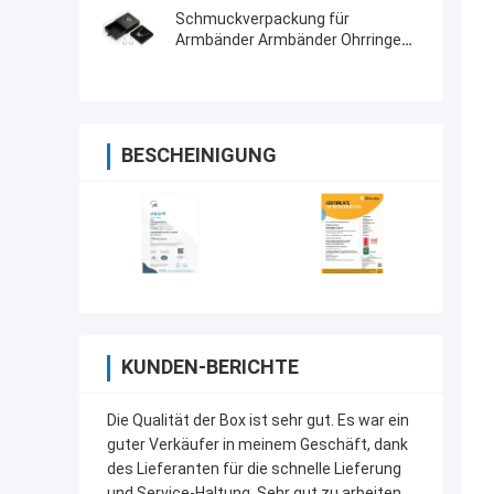
Geschenkfach
Schmuckverpackung für
Armbänder Armbänder Ohrringe
Halsketten Ring akzeptabel ODM
OEM
BESCHEINIGUNG
KUNDEN-BERICHTE
Die Qualität der Box ist sehr gut. Es war ein
guter Verkäufer in meinem Geschäft, dank
des Lieferanten für die schnelle Lieferung
und Service-Haltung. Sehr gut zu arbeiten