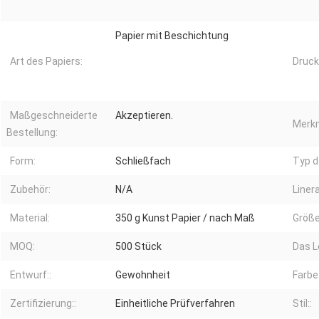
Papier mit Beschichtung
Art des Papiers:
Druck
Maßgeschneiderte
Akzeptieren.
Merkm
Bestellung:
Form:
Schließfach
Typ d
Zubehör:
N/A
Linera
Material:
350 g Kunst Papier / nach Maß
Größe
MOQ:
500 Stück
Das L
Entwurf::
Gewohnheit
Farbe:
Zertifizierung::
Einheitliche Prüfverfahren
Stil::