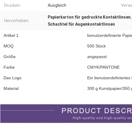
Drucken::
Ausgleich
Verw
Papierkarton für gedruckte Kontaktlinsen
Hervorheben:
Schachtel für Augenkontaktlinsen
Artikel 1
benutzerdefinierte Papi
MOQ
500 Stück
Größe
angepasst
Farbe
CMYK/PANTONE
Das Logo
Ein benutzerdefiniertes 
Material
300 g Kunstpapier/350
Produktbeschreibung