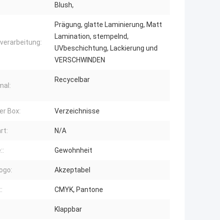
Blush,
Prägung, glatte Laminierung, Matt
Lamination, stempelnd,
verarbeitung:
UVbeschichtung, Lackierung und
VERSCHWINDEN
Recycelbar
al:
er Box:
Verzeichnisse
rt:
N/A
::
Gewohnheit
ogo:
Akzeptabel
:
CMYK, Pantone
Klappbar