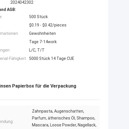
2024042302
and AGB:
e:
500 Stück
$0.19 - $0.42/pieces
rmationen:
Gewohnheiten
Tage 7-14work
ngen:
L/C, T/T
ial-Fähigkeit:
5000 Stück 14 Tage CUE
nsen Papierbox für die Verpackung
Zahnpasta, Augenschatten,
Parfum, ätherisches Öl, Shampoo,
endung:
Mascara, Loose Powder, Nagellack,