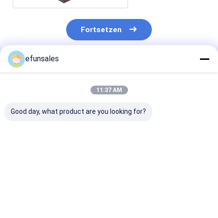
Fortsetzen
efunsales
Empfohlene Produkte
11:37 AM
Good day, what product are you looking for?
Druckpapier-Box für
Persönlich
Customized L
Elektronik USB-
angepasste
Klapppapier Ka
Kabel, Ladegerät,
Spielzeug Kosmetik
Teebeutel
Datenkabel
Kleidung Karton
Geschenkbox f
Verpackung
Anzeige
Luxus Duft Te
Bestpreis
Bestpreis
Bestprei
Weißkarton
Transparente
Kaffee Verpac
Geschenkbox
Persönliche Puppe