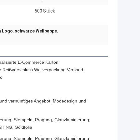
500 Stück
m Logo
,
schwarze Wellpappe
,
alisierte E-Commerce Karton
r Reißverschluss Wellverpackung Versand
go
und vernünftiges Angebot, Modedesign und
ierung, Stempeln, Prägung, Glanzlaminierung,
HING, Goldfolie
ierung, Stempeln, Prägung, Glanzlaminierung,