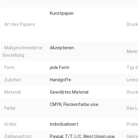
Kunstpapier
Art des Papiers:
Druck
Maßgeschneiderte
Akzeptieren.
Merkm
Bestellung:
Form:
jede Form
Typ d
Zubehör:
Handgriffe
Linera
Material:
Gewölbtes Material
Druck
CMYK, Fleckenfarbe usw.
Farbe:
Das L
Größe:
Individualisiert
Probe
Zahlungsfrist:
Paypal, T/T, L/C, West Union usw.
Gebra