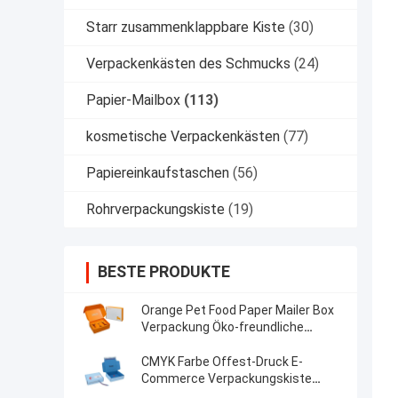
Starr zusammenklappbare Kiste
(30)
Verpackenkästen des Schmucks
(24)
Papier-Mailbox
(113)
kosmetische Verpackenkästen
(77)
Papiereinkaufstaschen
(56)
Rohrverpackungskiste
(19)
BESTE PRODUKTE
Orange Pet Food Paper Mailer Box
Verpackung Öko-freundliche
Hundebox Folder
CMYK Farbe Offest-Druck E-
Commerce Verpackungskiste
Custom Logo und Größe