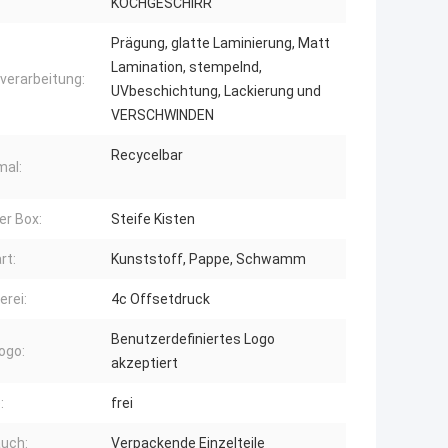
KOCHGESCHIRR
Prägung, glatte Laminierung, Matt
Lamination, stempelnd,
verarbeitung:
UVbeschichtung, Lackierung und
VERSCHWINDEN
Recycelbar
al:
er Box:
Steife Kisten
rt:
Kunststoff, Pappe, Schwamm
erei:
4c Offsetdruck
Benutzerdefiniertes Logo
ogo:
akzeptiert
:
frei
uch:
Verpackende Einzelteile