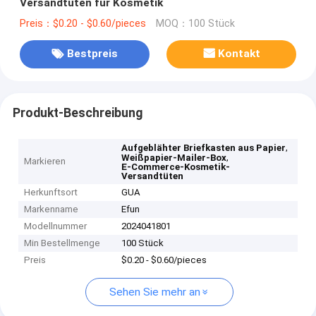
Versandtüten für Kosmetik
Preis：$0.20 - $0.60/pieces
MOQ：100 Stück
Bestpreis
Kontakt
Produkt-Beschreibung
,
Aufgeblähter Briefkasten aus Papier
,
Weißpapier-Mailer-Box
Markieren
E-Commerce-Kosmetik-
Versandtüten
Herkunftsort
GUA
Markenname
Efun
Modellnummer
2024041801
Min Bestellmenge
100 Stück
Preis
$0.20 - $0.60/pieces
Sehen Sie mehr an