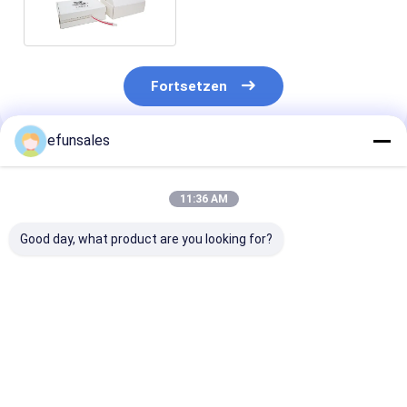
Fortsetzen
efunsales
Empfohlene Produkte
11:36 AM
Good day, what product are you looking for?
Individuelle Luxus-
Versandflugzeugboxen
Kleiderpackun
Damenschuhkartons
recycelbar
aus weißen Ka
mit Logo,
widerstandsfähig
mit Logo
umweltfreundliche
hochfest Wellpappe
Versandverpackung
Prägung für
Bestpreis
Bestpreis
Bestprei