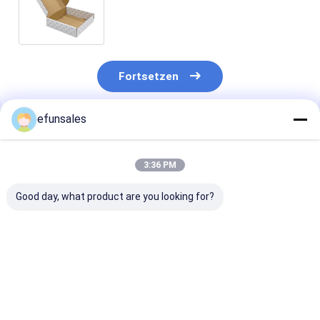
Mailerbox Gewährleistung und
Benutzerdefinierte Größe
Fortsetzen
efunsales
Empfohlene Produkte
3:36 PM
Good day, what product are you looking for?
Individuelle Luxus-
Versandflugzeugboxen
Kleiderpackun
Damenschuhkartons
recycelbar
aus weißen Ka
mit Logo,
widerstandsfähig
mit Logo
umweltfreundliche
hochfest Wellpappe