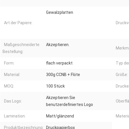
Gewalzplatten
Art der Papiere:
Druckv
Maßgeschneiderte
Akzeptieren.
Merkma
Bestellung:
Form:
flach verpackt
Typ de
Material:
300g CCNB + Flöte
Größe:
MOQ:
100 Stück
Drucker
Akzeptieren Sie
Das Logo:
Oberfl
benutzerdefiniertes Logo
Lamination:
Matt/glänzend
Materia
Produktbezeichnung:
Druckpapierbox