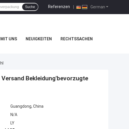
Referenzen
|
German
Suche
MIT UNS
NEUIGKEITEN
RECHTSSACHEN
hl
 Versand Bekleidung'bevorzugte
Guangdong, China
N/A
LY