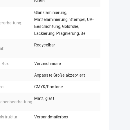
Blush,
Glanzlaminierung,
Mattelaminierung, Stempel, UV-
erarbeitung:
Beschichtung, Goldfolie,
Lackierung, Prägnierung, Be
Recycelbar
l:
r Box:
Verzeichnisse
Anpasste Größe akzeptiert
ei:
CMYK/Pantone
Matt, glatt
ächenbearbeitung:
lstruktur:
Versandmailerbox