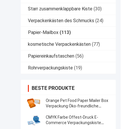
Starr zusammenklappbare Kiste
(30)
Verpackenkästen des Schmucks
(24)
Papier-Mailbox
(113)
kosmetische Verpackenkästen
(77)
Papiereinkaufstaschen
(56)
Rohrverpackungskiste
(19)
BESTE PRODUKTE
Orange Pet Food Paper Mailer Box
Verpackung Öko-freundliche
Hundebox Folder
CMYK Farbe Offest-Druck E-
Commerce Verpackungskiste
Custom Logo und Größe