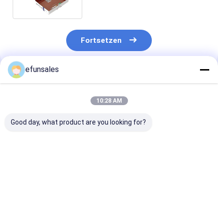
Versandbox
Fortsetzen
efunsales
Empfohlene Produkte
10:28 AM
Good day, what product are you looking for?
Individuelle Luxus-
Versandflugzeugboxen
Kleiderpackun
Damenschuhkartons
recycelbar
aus weißen Ka
mit Logo,
widerstandsfähig
mit Logo
umweltfreundliche
hochfest Wellpappe
Versandverpackung
Prägung für
Bestpreis
Bestpreis
Bestprei
aus Wellpappe für
Kleinunternehmen