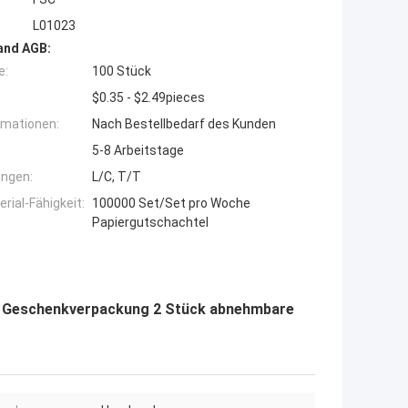
L01023
and AGB:
e:
100 Stück
$0.35 - $2.49pieces
rmationen:
Nach Bestellbedarf des Kunden
5-8 Arbeitstage
ngen:
L/C, T/T
ial-Fähigkeit:
100000 Set/Set pro Woche
Papiergutschachtel
on Geschenkverpackung 2 Stück abnehmbare