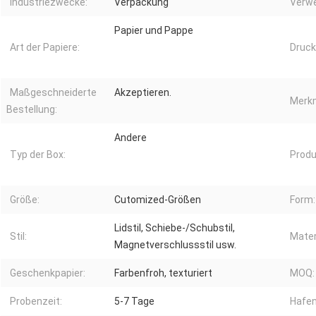
Industriezwecke:
Verpackung
Verw
Papier und Pappe
Art der Papiere:
Druck
Maßgeschneiderte
Akzeptieren.
Merkm
Bestellung:
Andere
Typ der Box:
Produ
Größe:
Cutomized-Größen
Form:
Lidstil, Schiebe-/Schubstil,
Stil:
Mater
Magnetverschlussstil usw.
Geschenkpapier:
Farbenfroh, texturiert
MOQ:
Probenzeit:
5-7 Tage
Hafen