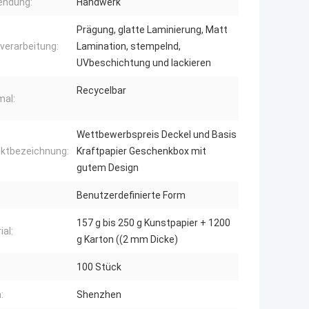
endung:
Handwerk
Prägung, glatte Laminierung, Matt
verarbeitung:
Lamination, stempelnd,
UVbeschichtung und lackieren
Recycelbar
al:
Wettbewerbspreis Deckel und Basis
ktbezeichnung:
Kraftpapier Geschenkbox mit
gutem Design
Benutzerdefinierte Form
157 g bis 250 g Kunstpapier + 1200
ial:
g Karton ((2 mm Dicke)
100 Stück
:
Shenzhen