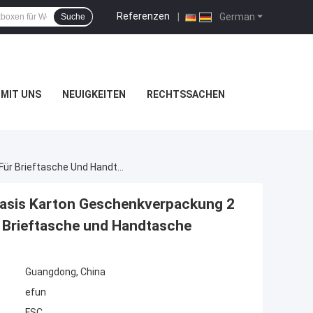
Referenzen
|
German
Suche
MIT UNS
NEUIGKEITEN
RECHTSSACHEN
Personalisiertes Logo Zwei Stück Deckel Und Basis Karton Geschenkverpackung 2 Stück Abnehmbare Harte Verpackungskiste Für Brieftasche Und Handtasche
 Basis Karton Geschenkverpackung 2
 Brieftasche und Handtasche
Guangdong, China
efun
FSC