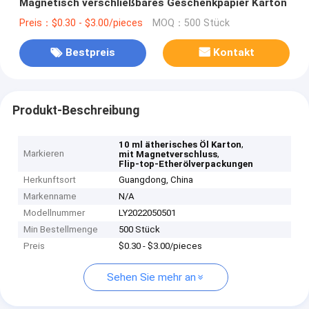
Magnetisch verschließbares Geschenkpapier Karton
Preis：$0.30 - $3.00/pieces
MOQ：500 Stück
Bestpreis
Kontakt
Produkt-Beschreibung
,
10 ml ätherisches Öl Karton
Markieren
,
mit Magnetverschluss
Flip-top-Etherölverpackungen
Herkunftsort
Guangdong, China
Markenname
N/A
Modellnummer
LY2022050501
Min Bestellmenge
500 Stück
Preis
$0.30 - $3.00/pieces
Sehen Sie mehr an