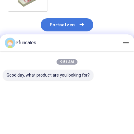
Karton
Fortsetzen
efunsales
Empfohlene Produkte
9:51 AM
Good day, what product are you looking for?
Individuelles Logo
Individuell große,
Luxus-Premiu
Mode Eva Steife
recycelbare
Magnetversch
Karton Magnetische
Wellpappe-
Flip Top Starr
Geschenkverpackungsbox
Verpackungen,
Packungskiste
für Sportkarten
starre
Papier Gesche
Bestpreis
Bestpreis
Bestprei
Verpackungen,
Kiste für Kosm