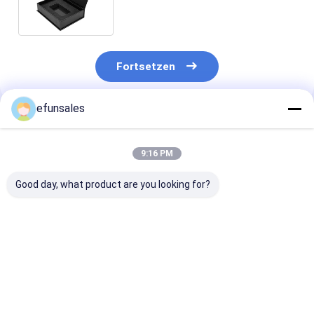
Fotoraum
Fortsetzen
efunsales
Empfohlene Produkte
9:16 PM
Good day, what product are you looking for?
Luxuriöse,
Anpassbare,
Hochwertiges 
aufklappbare,
recycelbare,
Kleidungspake
magnetische
lackierte Karton-
maßgeschneid
Schachtel mit Satin-
Hartpapier-
umweltfreundl
Innenausstattung,
Verpackungsboxen,
magnetische,
Bestpreis
Bestpreis
Bestprei