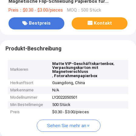
Magnetische Flip-Schließung Papierbox für
Fotoraum
Preis：$0.30 - $3.00/pieces
MOQ：500 Stück
Bestpreis
Kontakt
Produkt-Beschreibung
,
Matte VIP-Geschäftskartenbox
Verpackungskarton mit
Markieren
Magnetverschluss
,
Fotorahmenpapierbox
Herkunftsort
Guangdong, China
Markenname
N/A
Modellnummer
LY2022050501
Min Bestellmenge
500 Stück
Preis
$0.30 - $3.00/pieces
Sehen Sie mehr an