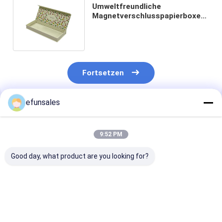
Umweltfreundliche
Magnetverschlusspapierboxen
für die Verpackung von Make-
up-Pinsel
Fortsetzen
efunsales
Empfohlene Produkte
9:52 PM
Good day, what product are you looking for?
Individuelles Logo
Individuell große,
Luxus-Premiu
Mode Eva Steife
recycelbare
Magnetversch