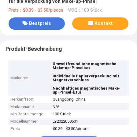
für die Verpackung von Make-up-Pinsel
Preis：$0.39 - $3.50/pieces
MOQ：100 Stück
Bestpreis
Kontakt
Produkt-Beschreibung
Umweltfreundliche magnetische
Make-up-Pinselbox
,
Individuelle Papierverpackung mit
Markieren
Magnetverschluss
,
Nachhaltiges magnetisches Make-
up-Pinsel-Etui
Herkunftsort
Guangdong, China
Markenname
N/A
Min Bestellmenge
100 Stück
Modellnummer
LY2022050501
Preis
$0.39 - $3.50/pieces