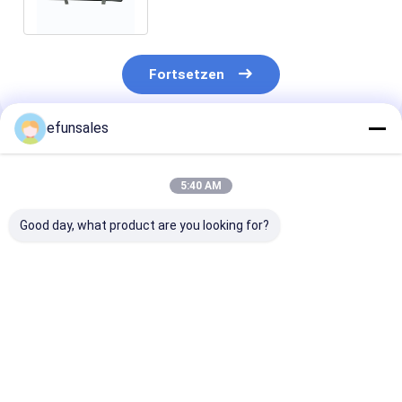
Lamination
Fortsetzen
efunsales
Empfohlene Produkte
5:40 AM
Good day, what product are you looking for?
Luxuriöse schwarze
Fabrik Custom
Individuelles 
Magnetversiegelung
9*9cm Quadrat
Umweltfreundl
Geschenkbox mit
Papier Ohrring
Bedruckte Har
Matte Finish und
Halskette
Steife, Recycl
Pappe Material
Hohlverpackungskiste
Stil
Bestpreis
Bestpreis
Bestprei
für Magnetschmuck
Papierverpac