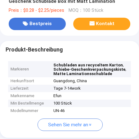
Geschenk Schublade Box mit Matt Lamination
Preis：$0.28 - $2.25/pieces
MOQ：100 Stück
Bestpreis
Kontakt
Produkt-Beschreibung
,
Schubladen aus recyceltem Karton
Markieren
,
Schiebe-Geschenkverpackungskiste
Matte Laminationsschublade
Herkunftsort
Guangdong, China
Lieferzeit
Tage 7-14work
Markenname
Efun
Min Bestellmenge
100 Stück
Modellnummer
UN-46
Sehen Sie mehr an