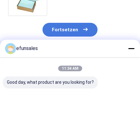
zerreißendem Öffnungssigel
Fortsetzen
efunsales
Empfohlene Produkte
11:34 AM
Good day, what product are you looking for?
Kleine magnetische
Öko-freundliche
Custom Candle
Verpackungskisten
Kinder-Spielzeug-
mit Deckel und
für die Verpackung
Geschenkbox Luxus-
Geschenkbox
von Kosmetik- und
Festkarton-Koffer
Verpackungski
Parfümflaschen
mit Metallgriff
in CMYK/PAN
Bestpreis
Bestpreis
Bestprei