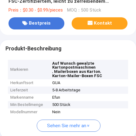
FSC-Zertifiziertem, leicht zu zerreißendem
Öffnungssigel
Preis：$0.30 - $0.99/pieces
MOQ：500 Stück
Bestpreis
Kontakt
Produkt-Beschreibung
Auf Wunsch gewalzte
Kartonpostmaschinen
Markieren
,
,
Mailerboxen aus Karton
Karton-Mailer-Boxen FSC
Herkunftsort
GUA
Lieferzeit
5-8 Arbeitstage
Markenname
Efun
Min Bestellmenge
500 Stück
Modellnummer
Nein
Sehen Sie mehr an