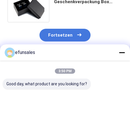
Geschenkverpackung Box
starre Ring Tag
Manschettenlink Geschenkbox
Fortsetzen
efunsales
Empfohlene Produkte
3:50 PM
Good day, what product are you looking for?
Individuelle
Fabrikangefertigte
Individuelle Lu
Schmuckverpackung
Luxus-Geschenkbox
Geschenkboxe
Englisch Schleife
aus stabilem Karton
mit orangefa