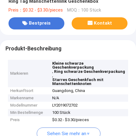
Ring Tag Manschettenlink Geschenkbox
Preis：$0.32 - $3.30/pieces
MOQ：100 Stück
Bestpreis
Kontakt
Produkt-Beschreibung
Kleine schwarze
Geschenkverpackung
,
Ring schwarze Geschenkverpackung
Markieren
,
Starres Geschenkfach mit
Manschettenknoten
Herkunftsort
Guangdong, China
Markenname
N/A
Modellnummer
LY2019072702
Min Bestellmenge
100 Stück
Preis
$0.32 - $3.30/pieces
Sehen Sie mehr an