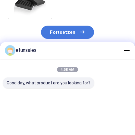
Schaum-Einsatz für Parfüm-
Pakete
Fortsetzen
efunsales
Empfohlene Produkte
4:58 AM
Good day, what product are you looking for?
Kleine magnetische
Öko-freundliche
Custom Candle
Verpackungskisten
Kinder-Spielzeug-
mit Deckel und
für die Verpackung
Geschenkbox Luxus-
Geschenkbox
von Kosmetik- und
Festkarton-Koffer
Verpackungski