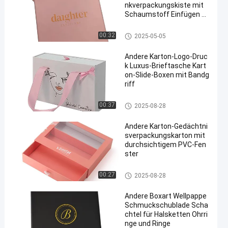
nkverpackungskiste mit
Schaumstoff Einfügen st
arre Kartonbox für Ringe
und Armbänder
Deckel und niedriger Kasten
00:32
2025-05-05
Andere Karton-Logo-Druc
k Luxus-Brieftasche Kart
on-Slide-Boxen mit Bandg
riff
Fach-Verpackenkasten
00:37
2025-08-28
Andere Karton-Gedächtni
sverpackungskarton mit
durchsichtigem PVC-Fen
ster
Fach-Verpackenkasten
00:27
2025-08-28
Andere Boxart Wellpappe
Schmuckschublade Scha
chtel für Halsketten Ohrri
nge und Ringe