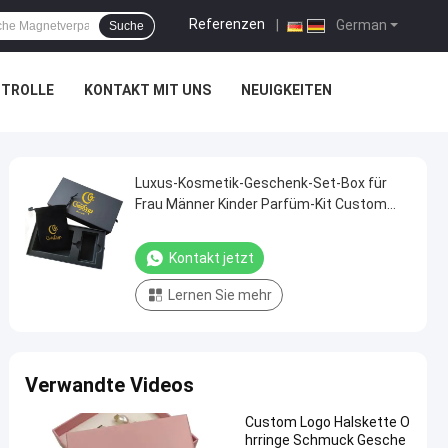
Referenzen
|
German
Suche
NTROLLE
KONTAKT MIT UNS
NEUIGKEITEN
Luxus-Kosmetik-Geschenk-Set-Box für
Frau Männer Kinder Parfüm-Kit Custom
Logo Schublade Typ
Kontakt jetzt
Lernen Sie mehr
Verwandte Videos
Custom Logo Halskette O
hrringe Schmuck Gesche